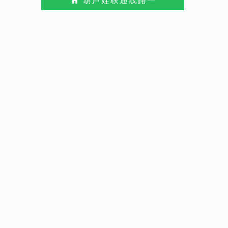
葫芦娃联通线路一